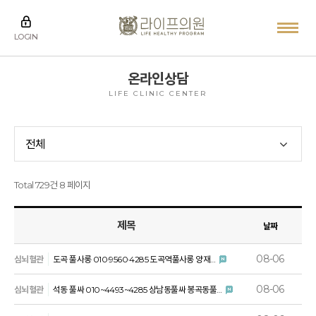
LOGIN
온라인상담
LIFE CLINIC CENTER
전체
Total 729건
8 페이지
제목
날짜
08-06
심뇌혈관
도곡 풀사롱 010·9560·4285 도곡역풀사롱 양재…
08-06
심뇌혈관
석동 풀싸 010~4493~4285 상남동풀싸 봉곡동풀…