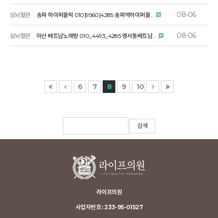
08-06
심뇌혈관
송파 하이퍼블릭 010]9560]4285 송파역하이퍼블…
08-06
심뇌혈관
마산 베트남노래방 010_4493_4285 명서동베트남…
6
7
8
9
10
라이프의원
사업자번호 : 233-95-01527